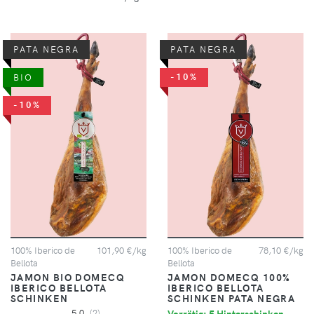
PATA NEGRA
PATA NEGRA
-10%
BIO
-10%
100% Iberico de
101,90 €/kg
100% Iberico de
78,10 €/kg
Bellota
Bellota
JAMON BIO DOMECQ
JAMON DOMECQ 100%
IBERICO BELLOTA
IBERICO BELLOTA
SCHINKEN
SCHINKEN PATA NEGRA
5,0
(2)
Vorrätig: 5 Hinterschinken.