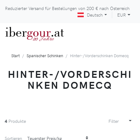
Reduzierter Versand für Bestellungen von
200 €
nach Österreich
Deutsch
EUR
iber
gour
.at
Jahre
20
Start
Spanischer Schinken
Hinter-/Vorderschinken Domecq
HINTER-/VORDERSCHI
NKEN DOMECQ
4
Produkte
Filter
Sortieren