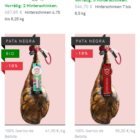
Vorrätig: 2 Hinterschinken.
546,70 €
Hinterschinken 7 bis
687,85 €
Hinterschinken 6,75
8,5 kg
bis 8,25 kg
PATA NEGRA
PATA NEGRA
-10%
BIO
-10%
100% Iberico de
61,90 €/kg
100% Iberico de
55,00 €/kg
Bellota
Bellota