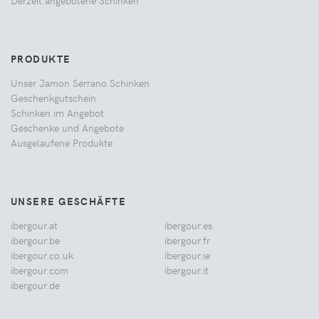
Derzeit angebotene Schinken
PRODUKTE
Unser Jamon Serrano Schinken
Geschenkgutschein
Schinken im Angebot
Geschenke und Angebote
Ausgelaufene Produkte
UNSERE GESCHÄFTE
ibergour.at
ibergour.es
ibergour.be
ibergour.fr
ibergour.co.uk
ibergour.ie
ibergour.com
ibergour.it
ibergour.de