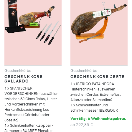
Geschenkkörbe
Geschenkkörbe
GESCHENKKORB
GESCHENKKORB JERTE
GALLARDO
1 x IBÉRICO PATA NEGRA
1 x SPANISCHER
Hinterschinken (auswählen
VORDERSCHINKEN (auswählen
zwischen Cerdos Extremeños,
zwischen 5J Cinco Jotas, Hinter-
Altanza oder Salmantino)
und Vorderschinken mit
1 x Schinkenhalter und
Herkunftsbezeichnung Los
Schinkenmesser IBERGOUR
Pedroches (Córdoba) oder
Vorrätig: 6 Weihnachtspakete.
Joselito)
ab
292,85 €
1 x Schinkenhalter klappbar -
Jamonero BUARFE Plegable