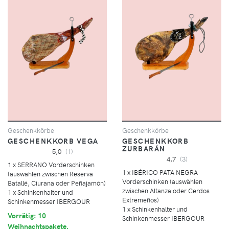
Geschenkkörbe
Geschenkkörbe
GESCHENKKORB VEGA
GESCHENKKORB
ZURBARÁN
5,0
(1)
4,7
(3)
1 x SERRANO Vorderschinken
1 x IBÉRICO PATA NEGRA
(auswählen zwischen Reserva
Vorderschinken (auswählen
Batallé, Ciurana oder Peñajamón)
zwischen Altanza oder Cerdos
1 x Schinkenhalter und
Extremeños)
Schinkenmesser IBERGOUR
1 x Schinkenhalter und
Vorrätig: 10
Schinkenmesser IBERGOUR
Weihnachtspakete.