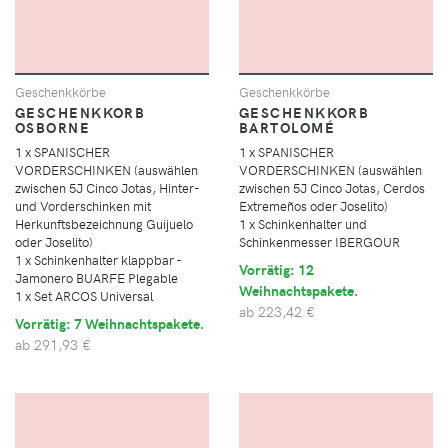
Geschenkkörbe
Geschenkkörbe
GESCHENKKORB
GESCHENKKORB
OSBORNE
BARTOLOMÉ
1 x SPANISCHER
1 x SPANISCHER
VORDERSCHINKEN (auswählen
VORDERSCHINKEN (auswählen
zwischen 5J Cinco Jotas, Hinter-
zwischen 5J Cinco Jotas, Cerdos
und Vorderschinken mit
Extremeños oder Joselito)
Herkunftsbezeichnung Guijuelo
1 x Schinkenhalter und
oder Joselito)
Schinkenmesser IBERGOUR
1 x Schinkenhalter klappbar -
Vorrätig: 12
Jamonero BUARFE Plegable
Weihnachtspakete.
1 x Set ARCOS Universal
ab
223,42 €
Vorrätig: 7 Weihnachtspakete.
ab
291,93 €