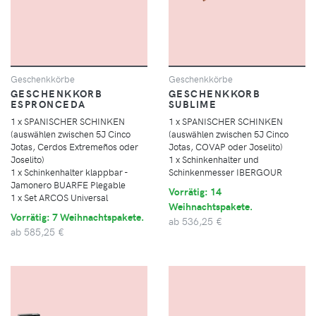
Geschenkkörbe
Geschenkkörbe
GESCHENKKORB
GESCHENKKORB
ESPRONCEDA
SUBLIME
1 x SPANISCHER SCHINKEN
1 x SPANISCHER SCHINKEN
(auswählen zwischen 5J Cinco
(auswählen zwischen 5J Cinco
Jotas, Cerdos Extremeños oder
Jotas, COVAP oder Joselito)
Joselito)
1 x Schinkenhalter und
1 x Schinkenhalter klappbar -
Schinkenmesser IBERGOUR
Jamonero BUARFE Plegable
Vorrätig: 14
1 x Set ARCOS Universal
Weihnachtspakete.
Vorrätig: 7 Weihnachtspakete.
ab
536,25 €
ab
585,25 €