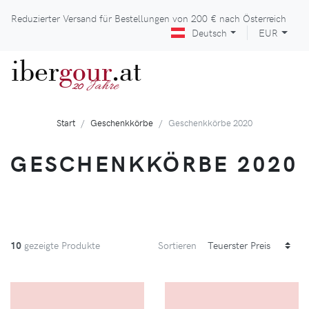
Reduzierter Versand für Bestellungen von
200 €
nach Österreich
Deutsch
EUR
iber
gour
.at
Jahre
20
Start
Geschenkkörbe
Geschenkkörbe 2020
GESCHENKKÖRBE 2020
10
gezeigte Produkte
Sortieren