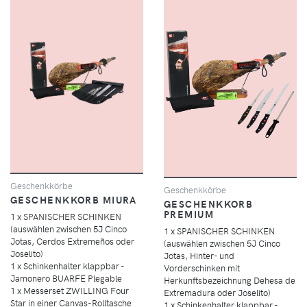
Geschenkkörbe
Geschenkkörbe
GESCHENKKORB MIURA
GESCHENKKORB
PREMIUM
1 x SPANISCHER SCHINKEN
(auswählen zwischen 5J Cinco
1 x SPANISCHER SCHINKEN
Jotas, Cerdos Extremeños oder
(auswählen zwischen 5J Cinco
Joselito)
Jotas, Hinter- und
1 x Schinkenhalter klappbar -
Vorderschinken mit
Jamonero BUARFE Plegable
Herkunftsbezeichnung Dehesa de
1 x Messerset ZWILLING Four
Extremadura oder Joselito)
Star in einer Canvas-Rolltasche
1 x Schinkenhalter klappbar -