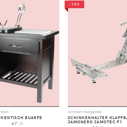
-10%
ntisch
Schinken-Holzgestell
NKENTISCH BUARFE
SCHINKENHALTER KLAPPB
JAMONERO JAMOTEC F1
4,7
(3)