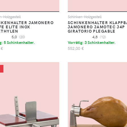
n-Holzgestell
Schinken-Holzgestell
NKENHALTER JAMONERO
SCHINKENHALTER KLAPPBA
E ELITE INOX
JAMONERO JAMOTEC J4P
ETHYLEN
GIRATORIO PLEGABLE
5,0
(20)
4,8
(12)
g: 5 Schinkenhalter.
Vorrätig: 3 Schinkenhalter.
 €
552,00 €