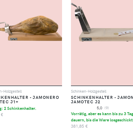
n-Holzgestell
Schinken-Holzgestell
NKENHALTER - JAMONERO
SCHINKENHALTER - JAMO
TEC J1+
JAMOTEC J2
g: 2 Schinkenhalter.
5,0
(9)
Vorrätig, aber es kann bis zu 3 Ta
 €
dauern, bis die Ware losgeschickt
381,85 €