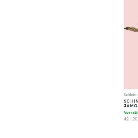
Schinke
SCHI
JAMO
Vorräti
421,20