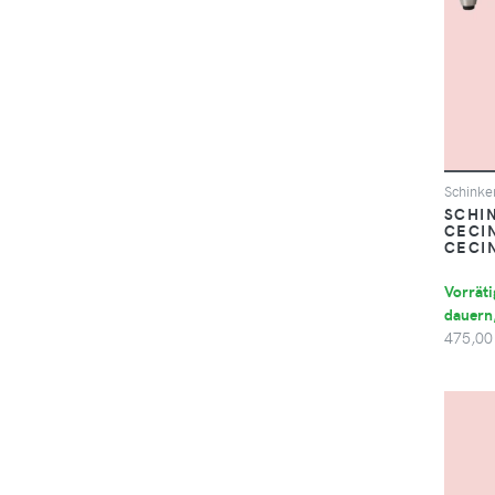
Schinke
SCHI
CECI
CECI
Vorräti
dauern,
475,00