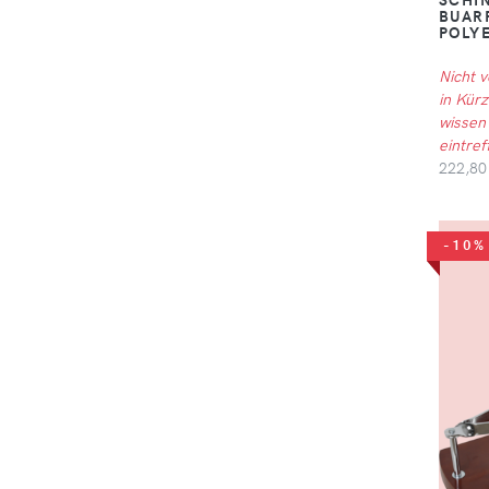
BUARF
POLY
Nicht 
in Kürz
wissen
eintref
222,80
-10%