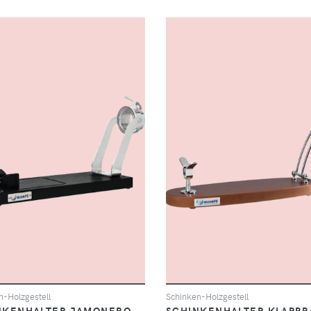
n-Holzgestell
Schinken-Holzgestell
NKENHALTER JAMONERO
SCHINKENHALTER KLAPPBA