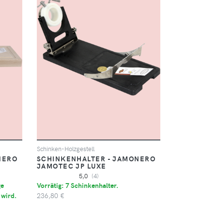
Schinken-Holzgestell
NERO
SCHINKENHALTER - JAMONERO
JAMOTEC JP LUXE
5,0
(4)
ge
Vorrätig: 7 Schinkenhalter.
 wird.
236,80 €