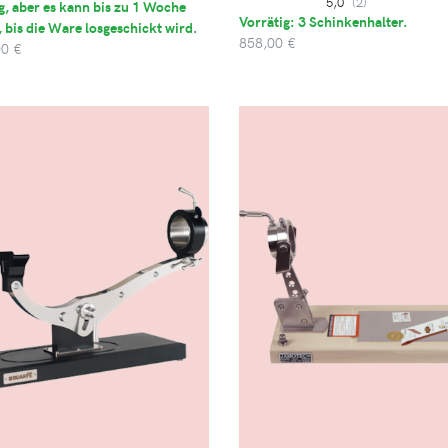
5,0
(2)
g, aber es kann bis zu 1 Woche
Vorrätig: 3 Schinkenhalter.
 bis die Ware losgeschickt wird.
858,00 €
00 €