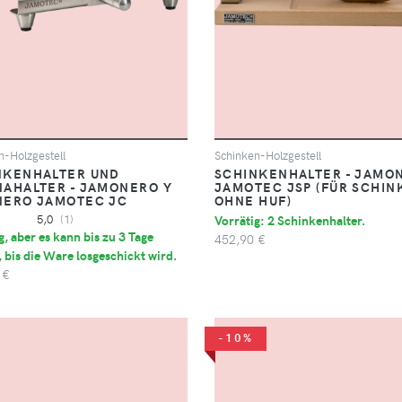
n-Holzgestell
Schinken-Holzgestell
NKENHALTER UND
SCHINKENHALTER - JAMO
NAHALTER - JAMONERO Y
JAMOTEC JSP (FÜR SCHIN
NERO JAMOTEC JC
OHNE HUF)
5,0
(1)
Vorrätig: 2 Schinkenhalter.
g, aber es kann bis zu 3 Tage
452,90 €
 bis die Ware losgeschickt wird.
 €
-10%