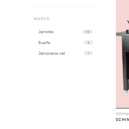
MARKE
Jamotec
10
Buarfe
6
Jamoneros.net
1
Schinke
SCHI