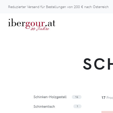
Reduzierter Versand für Bestellungen von
200 €
nach Österreich
iber
gour
.at
Jahre
20
SC
Schinken-Holzgestell
17
Prod
16
Schinkentisch
1