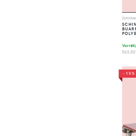
Schinke
SCHI
BUARF
POLY
Vorräti
563,50
-15%