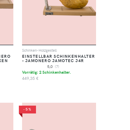
Schinken-Holzgestell
NERO
EINSTELLBAR SCHINKENHALTER
KEN
- JAMONERO JAMOTEC J4R
5,0
(7)
Vorrätig: 2 Schinkenhalter.
449,35 €
-5%