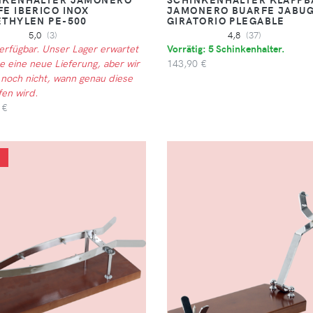
E IBERICO INOX
JAMONERO BUARFE JABU
ETHYLEN PE-500
GIRATORIO PLEGABLE
5,0
(3)
4,8
(37)
verfügbar. Unser Lager erwartet
Vorrätig: 5 Schinkenhalter.
e eine neue Lieferung, aber wir
143,90 €
 noch nicht, wann genau diese
fen wird.
 €