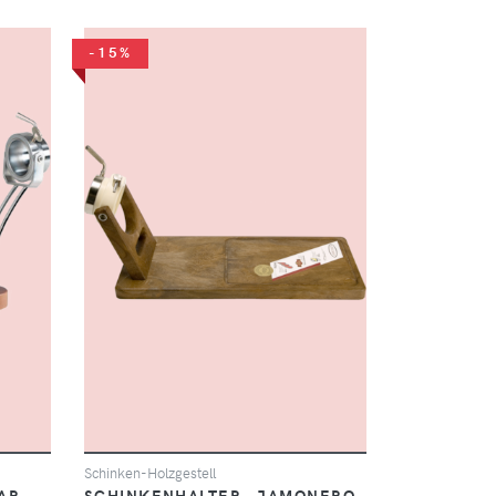
-15%
Schinken-Holzgestell
R -
SCHINKENHALTER - JAMONERO