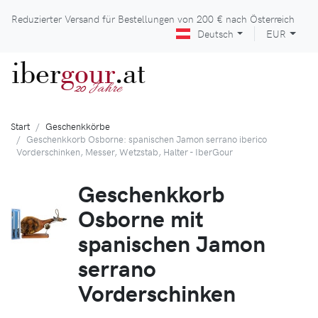
Reduzierter Versand für Bestellungen von
200 €
nach Österreich
Deutsch
EUR
iber
gour
.at
Jahre
20
Start
Geschenkkörbe
Geschenkkorb Osborne: spanischen Jamon serrano iberico
Vorderschinken, Messer, Wetzstab, Halter - IberGour
Geschenkkorb
Osborne mit
spanischen Jamon
serrano
Vorderschinken