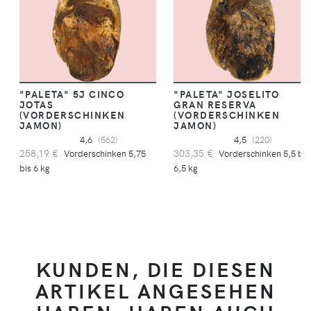
"PALETA" 5J CINCO
"PALETA" JOSELITO
JOTAS
GRAN RESERVA
(VORDERSCHINKEN
(VORDERSCHINKEN
JAMON)
JAMON)
4,6
(562)
4,5
(220)
258,19 €
303,35 €
Vorderschinken 5,75
Vorderschinken 5,5 bis
bis 6 kg
6,5 kg
KUNDEN, DIE DIESEN
ARTIKEL ANGESEHEN