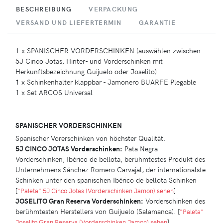
BESCHREIBUNG
VERPACKUNG
VERSAND UND LIEFERTERMIN
GARANTIE
1 x SPANISCHER VORDERSCHINKEN (auswählen zwischen
5J Cinco Jotas, Hinter- und Vorderschinken mit
Herkunftsbezeichnung Guijuelo oder Joselito)
1 x Schinkenhalter klappbar - Jamonero BUARFE Plegable
1 x Set ARCOS Universal
SPANISCHER VORDERSCHINKEN
Spanischer Vorerschinken von höchster Qualität.
5J CINCO JOTAS Vorderschinken:
Pata Negra
Vorderschinken, Ibérico de bellota, berühmtestes Produkt des
Unternehmens Sánchez Romero Carvajal, der internationalste
Schinken unter den spanischen Ibérico de bellota Schinken
[
"Paleta" 5J Cinco Jotas (Vorderschinken Jamon) sehen
]
JOSELITO Gran Reserva Vorderschinken:
Vorderschinken des
berühmtesten Herstellers von Guijuelo (Salamanca).
[
"Paleta"
Joselito Gran Reserva (Vorderschinken Jamon) sehen
]