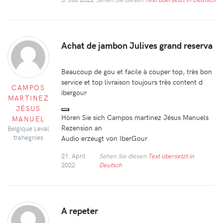
Achat de jambon Julives grand reserva
Beaucoup de gou et facile à couper top, très bon
service et top livraison toujours très content d
CAMPOS
ibergour
MARTINEZ
JÉSUS
Hören Sie sich Campos martinez Jésus Manuels
MANUEL
Rezension an
Belgique Leval
Audio erzeugt von IberGour
trahegnies
21. April
Sehen Sie diesen
Text übersetzt in
2022
Deutsch
A repeter