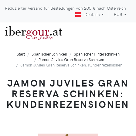
Reduzierter Versand für Bestellungen von
200 €
nach Österreich
Deutsch
EUR
iber
gour
.at
Jahre
20
Start
Spanischer Schinken
Spanischer Hinterschinken
Jamon Juviles Gran Reserva Schinken
Jamon Juviles Gran Reserva Schinken: Kundenrezensionen
JAMON JUVILES GRAN
RESERVA SCHINKEN:
KUNDENREZENSIONEN