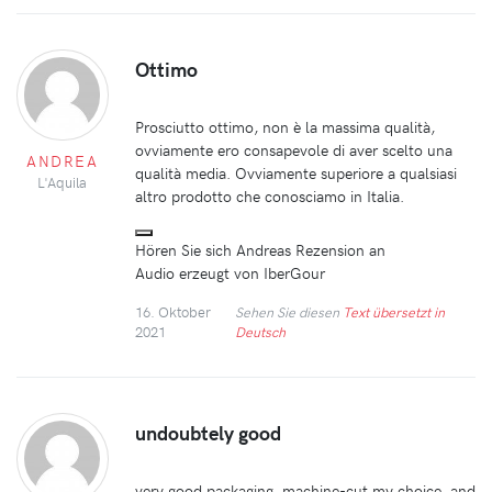
Ottimo
Prosciutto ottimo, non è la massima qualità,
ovviamente ero consapevole di aver scelto una
ANDREA
qualità media. Ovviamente superiore a qualsiasi
L'Aquila
altro prodotto che conosciamo in Italia.
Hören Sie sich Andreas Rezension an
Audio erzeugt von IberGour
16. Oktober
Sehen Sie diesen
Text übersetzt in
2021
Deutsch
undoubtely good
very good packaging, machine-cut my choice, and