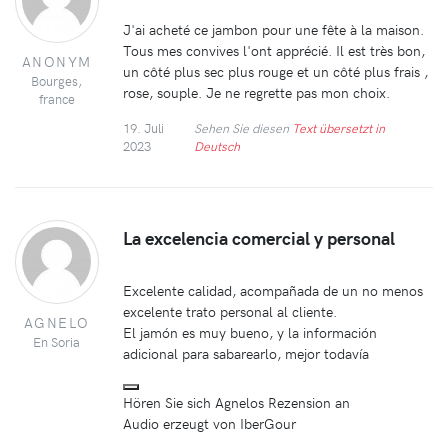
J'ai acheté ce jambon pour une fête à la maison.
Tous mes convives l'ont apprécié. Il est très bon,
ANONYM
un côté plus sec plus rouge et un côté plus frais ,
Bourges,
rose, souple. Je ne regrette pas mon choix.
france
19. Juli
Sehen Sie diesen
Text übersetzt in
2023
Deutsch
La excelencia comercial y personal
Excelente calidad, acompañada de un no menos
excelente trato personal al cliente.
AGNELO
El jamón es muy bueno, y la información
En Soria
adicional para sabarearlo, mejor todavía
Hören Sie sich Agnelos Rezension an
Audio erzeugt von IberGour