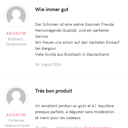
Wie immer gut
Der Schinken ist eine wahre Gaumen Freude.
Hervorragende Qualität, und ein perfekter
ANONYM
Service.
Butzbach,
Wir freuen uns schon auf den nächsten Einkauf
Deutschland
bei ibergour.
Viele Grüße aus Butzbach in Deutschland
24. August 2024
Trés bon produit
Un excellent jambon au goût et à l 'équilibre
presque parfaits, à déguster sans modération....
ANONYM
et merci pour les cadeaux.
Portes les
Valence,France
20. Mai
Sehen Sie diesen
Text übersetzt in