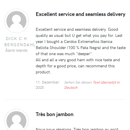
Excellent service and seamless delivery
Excellent service and seamless delivery. Good
quality as usual but U get what you pay for. Last
DICK C H
year I bought a Cerdos Extremeños Iberica
BERGENDAHL
Bellota Shoulder (100 % Pata Negra) and the taste
Åland Islands
of that one was much "deeper".
All and all a very good ham with nice taste and
depth for a good price, can recommend this
product.
11. Dezember
Sehen Sie diesen
Text übersetzt in
2025
Deutsch
Très bon jambon
Nous nous régalons. Très bon jambon au goût