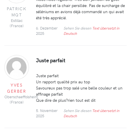
équilibré et la chair persillée. Pas de surcharge de
PATRICK
séléniums en avions déjà commandé un qui avait
MQT
été très apprécié.
Estillac
(France)
6. Dezember
Sehen Sie diesen
Text übersetzt in
2025
Deutsch
Juste parfait
Juste parfait
Un rapport qualité prix au top
YVES
Savoureux pas trop salé une belle couleur et un
GERBER
affinage parfait
Oberschaeffolsheim
Que dire de plus?rien tout est dit
(France)
5. November
Sehen Sie diesen
Text übersetzt in
2025
Deutsch