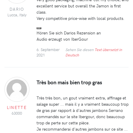
excellent service but overall the Jamon is first
DARIO
class.
Lucca, Italy
Very competitive price-wise with local products.
Hören Sie sich Darios Rezension an
Audio erzeugt von IberGour
6. September
Sehen Sie diesen
Text übersetzt in
2021
Deutsch
Très bon mais bien trop gras
Très très bon, un gout vraiment extra, affinage et
salage super ... mais il y a vraiment beaucoup trop
LINETTE
de gras par rapport à d'autres jambons Serrano
63000
commandés sur le site Ibergour, donc beaucoup
trop de perte sur cette pièce.
Je recommanderai d'autres jambons sur ce site ...