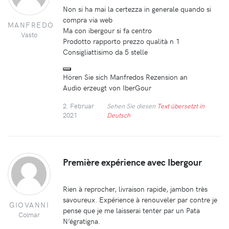
Non si ha mai la certezza in generale quando si
compra via web
MANFREDO
Ma con ibergour si fa centro
Vasto
Prodotto rapporto prezzo qualità n 1
Consigliattisimo da 5 stelle
Hören Sie sich Manfredos Rezension an
Audio erzeugt von IberGour
2. Februar
Sehen Sie diesen
Text übersetzt in
2021
Deutsch
Première expérience avec Ibergour
Rien à reprocher, livraison rapide, jambon très
savoureux. Expérience à renouveler par contre je
GIOVANNI
pense que je me laisserai tenter par un Pata
Colmar
N’égratigna.