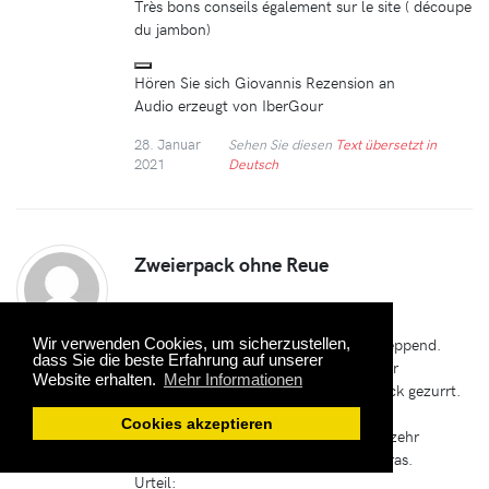
Très bons conseils également sur le site ( découpe
du jambon)
Hören Sie sich Giovannis Rezension an
Audio erzeugt von IberGour
28. Januar
Sehen Sie diesen
Text übersetzt in
2021
Deutsch
Zweierpack ohne Reue
Die Lieferung erfolgt prompt.
In Spanien sehr zügig; hier etwas schleppend.
Wir verwenden Cookies, um sicherzustellen,
TISCHLINGER
dass Sie die beste Erfahrung auf unserer
Ware ist vorbildlich in Pergamentpapier
Alfter
Website erhalten.
Mehr Informationen
eingeschlagen und in einen Gewebesack gezurrt.
Soweit schon perfekt.
Cookies akzeptieren
Der Schinken ist somit sofort zum Verzehr
geeignet und passt in übliche Jamoneras.
Urteil: