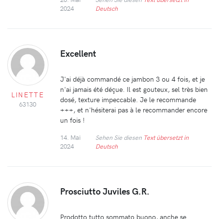
2024
Deutsch
Excellent
J'ai déjà commandé ce jambon 3 ou 4 fois, et je
n'ai jamais été déçue. Il est gouteux, sel très bien
LINETTE
dosé, texture impeccable. Je le recommande
63130
+++, et n'hésiterai pas à le recommander encore
un fois !
14. Mai
Sehen Sie diesen
Text übersetzt in
2024
Deutsch
Prosciutto Juviles G.R.
Prodotto tutto sommato buono, anche se