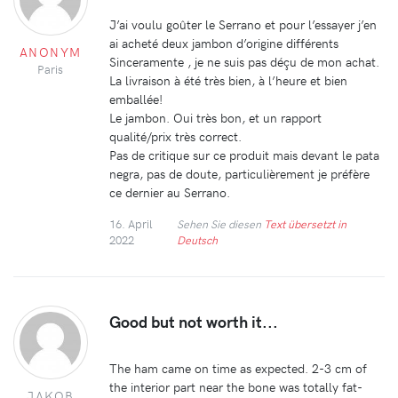
J’ai voulu goûter le Serrano et pour l’essayer j’en
ai acheté deux jambon d’origine différents
ANONYM
Sinceramente , je ne suis pas déçu de mon achat.
Paris
La livraison à été très bien, à l’heure et bien
emballée!
Le jambon. Oui très bon, et un rapport
qualité/prix très correct.
Pas de critique sur ce produit mais devant le pata
negra, pas de doute, particulièrement je préfère
ce dernier au Serrano.
16. April
Sehen Sie diesen
Text übersetzt in
2022
Deutsch
Good but not worth it...
The ham came on time as expected. 2-3 cm of
the interior part near the bone was totally fat-
JAKOB