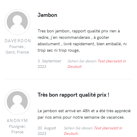
Jambon
Tres bon jambon, rapport qualité prix rien à
redire, j'en recommanderais , à goûter
DAVERDON
absolument , livré rapidement, bien emballé, ni
Fournes ,
trop sec ni trop rouge,
Gard, France
3. September
Sehen Sie diesen
Text übersetzt in
2023
Deutsch
Très bon rapport qualité prix !
Le jambon est arrivé en 48h et a été très apprécié
par nos amis pour notre semaine de vacances.
ANONYM
Pluvigner,
20. August
Sehen Sie diesen
Text übersetzt in
France
2023
Deutsch