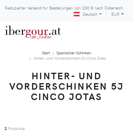
Reduzierter Versand für Bestellungen von
200 €
nach Österreich
Deutsch
EUR
iber
gour
.at
Jahre
20
Start
Spanischer Schinken
Hinter- und Vorderschinken 5J Cinco Jotas
HINTER- UND
VORDERSCHINKEN 5J
CINCO JOTAS
2
Produkte