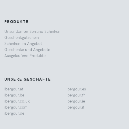
PRODUKTE
Unser Jamon Serrano Schinken
Geschenkgutschein
Schinken im Angebot
Geschenke und Angebote
Ausgelaufene Produkte
UNSERE GESCHÄFTE
ibergour.at
ibergour.es
ibergour.be
ibergour.fr
ibergour.co.uk
ibergour.ie
ibergour.com
ibergour.it
ibergour.de