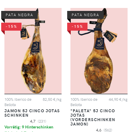
PATA NEGRA
PATA NEGRA
-15%
-15%
100% Iberico de
82,50 €/kg
100% Iberico de
44,90 €/kg
Bellota
Bellota
JAMON 5J CINCO JOTAS
"PALETA" 5J CINCO
SCHINKEN
JOTAS
(VORDERSCHINKEN
4,7
(231)
JAMON)
Vorrätig: 9 Hinterschinken
4,6
(562)