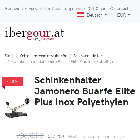
Reduzierter Versand für Bestellungen von
200 €
nach Österreich
Deutsch
EUR
iber
gour
.at
Jahre
20
Start
Schinkenschneidezubehör
Schinken-Halter
Schinkenhalter Jamonero Buarfe Elite Plus Inox Polyethylen
Schinkenhalter
-10%
Jamonero Buarfe Elite
Plus Inox Polyethylen
708,00 €
637,20 €
MwSt. in Österreich inklusive