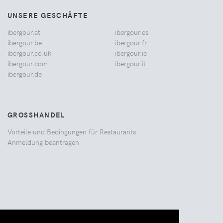
UNSERE GESCHÄFTE
ibergour.at
ibergour.es
ibergour.be
ibergour.fr
ibergour.co.uk
ibergour.ie
ibergour.com
ibergour.it
ibergour.de
GROSSHANDEL
Vorteile und Bedingungen für Restaurants
Anmeldung beantragen