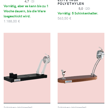
4,7
(3)
POLYETHYLEN
Vorrätig, aber es kann bis zu 1
5,0
(20)
Woche dauern, bis die Ware
Vorrätig: 5 Schinkenhalter.
losgeschickt wird.
563,50 €
1.188,00 €
Schinken-Holzgestell
Schinken-Holzgestell