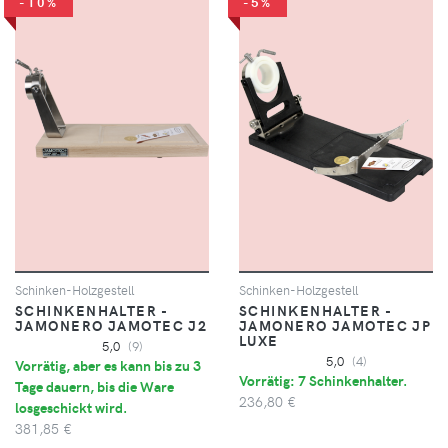
-10%
-5%
Schinken-Holzgestell
Schinken-Holzgestell
SCHINKENHALTER -
SCHINKENHALTER -
JAMONERO JAMOTEC J2
JAMONERO JAMOTEC JP
LUXE
5,0
(9)
5,0
(4)
Vorrätig, aber es kann bis zu 3
Vorrätig: 7 Schinkenhalter.
Tage dauern, bis die Ware
236,80 €
losgeschickt wird.
381,85 €