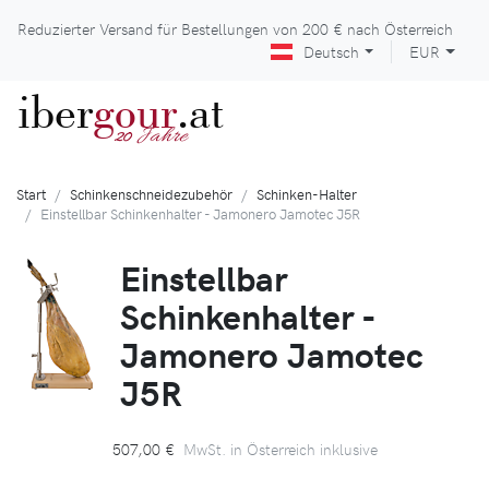
Reduzierter Versand für Bestellungen von
200 €
nach Österreich
Deutsch
EUR
iber
gour
.at
Jahre
20
Start
Schinkenschneidezubehör
Schinken-Halter
Einstellbar Schinkenhalter - Jamonero Jamotec J5R
Einstellbar
Schinkenhalter -
Jamonero Jamotec
J5R
507,00 €
MwSt. in Österreich inklusive