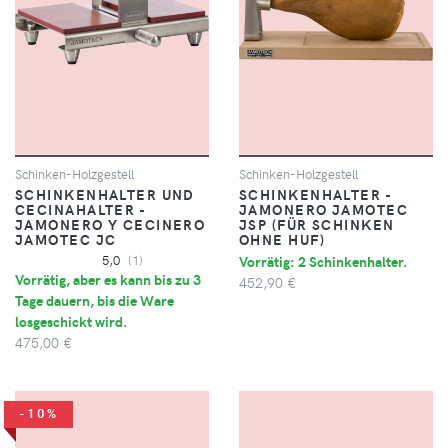
Schinken-Holzgestell
Schinken-Holzgestell
SCHINKENHALTER UND
SCHINKENHALTER -
CECINAHALTER -
JAMONERO JAMOTEC
JAMONERO Y CECINERO
JSP (FÜR SCHINKEN
JAMOTEC JC
OHNE HUF)
5,0
(1)
Vorrätig: 2 Schinkenhalter.
Vorrätig, aber es kann bis zu 3
452,90 €
Tage dauern, bis die Ware
losgeschickt wird.
475,00 €
-10%