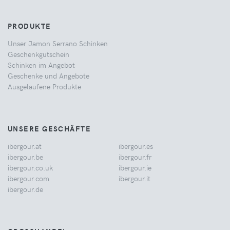
PRODUKTE
Unser Jamon Serrano Schinken
Geschenkgutschein
Schinken im Angebot
Geschenke und Angebote
Ausgelaufene Produkte
UNSERE GESCHÄFTE
ibergour.at
ibergour.es
ibergour.be
ibergour.fr
ibergour.co.uk
ibergour.ie
ibergour.com
ibergour.it
ibergour.de