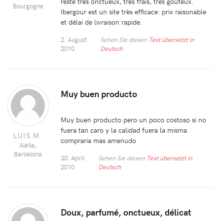
reste très onctueux, très frais, très goûteux.
Bourgogne
Ibergour est un site très efficace: prix raisonable
et délai de livraison rapide.
2. August
Sehen Sie diesen
Text übersetzt in
2010
Deutsch
Muy buen producto
Muy buen producto pero un poco costoso si no
fuera tan caro y la calidad fuera la misma
LUIS M.
compraria mas amenudo
Alella,
Barcelona
30. April
Sehen Sie diesen
Text übersetzt in
2010
Deutsch
Doux, parfumé, onctueux, délicat