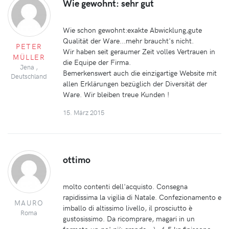
Wie gewohnt: sehr gut
Wie schon gewohnt:exakte Abwicklung,gute
Qualität der Ware...mehr braucht's nicht.
PETER
Wir haben seit geraumer Zeit volles Vertrauen in
MÜLLER
die Equipe der Firma.
Jena ,
Bemerkenswert auch die einzigartige Website mit
Deutschland
allen Erklärungen bezüglich der Diversität der
Ware. Wir bleiben treue Kunden !
15. März 2015
ottimo
molto contenti dell'acquisto. Consegna
rapidissima la vigilia di Natale. Confezionamento e
MAURO
imballo di altissimo livello, il prosciutto è
Roma
gustosissimo. Da ricomprare, magari in un
formato un po' più grande ;-) - 6,5 kg finiscono