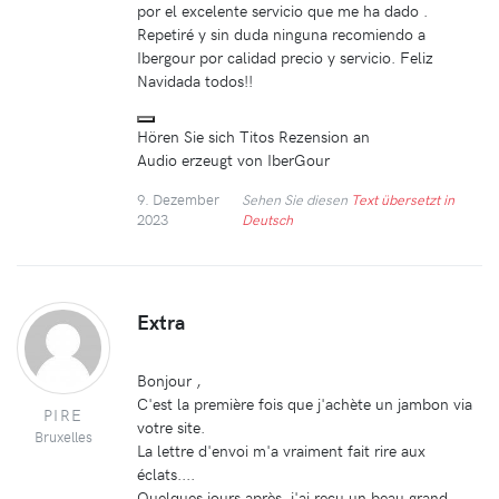
por el excelente servicio que me ha dado .
Repetiré y sin duda ninguna recomiendo a
Ibergour por calidad precio y servicio. Feliz
Navidada todos!!
Hören Sie sich Titos Rezension an
Audio erzeugt von IberGour
9. Dezember
Sehen Sie diesen
Text übersetzt in
2023
Deutsch
Extra
Bonjour ,
C'est la première fois que j'achète un jambon via
PIRE
votre site.
Bruxelles
La lettre d'envoi m'a vraiment fait rire aux
éclats....
Quelques jours après ,j'ai reçu un beau grand