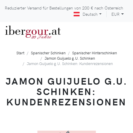
Reduzierter Versand für Bestellungen von
200 €
nach Österreich
Deutsch
EUR
iber
gour
.at
Jahre
20
Start
Spanischer Schinken
Spanischer Hinterschinken
Jamon Guijuelo g.U. Schinken
Jamon Guijuelo g.U. Schinken: Kundenrezensionen
JAMON GUIJUELO G.U.
SCHINKEN:
KUNDENREZENSIONEN