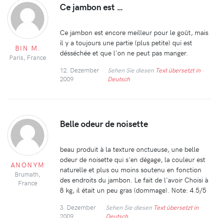
Ce jambon est …
Ce jambon est encore meilleur pour le goût, mais
il y a toujours une partie (plus petite) qui est
BIN M.
désséchée et que l'on ne peut pas manger.
Paris, France
12. Dezember
Sehen Sie diesen
Text übersetzt in
2009
Deutsch
Belle odeur de noisette
beau produit à la texture onctueuse, une belle
odeur de noisette qui s'en dégage, la couleur est
ANONYM
naturelle et plus ou moins soutenu en fonction
Brumath,
des endroits du jambon. Le fait de l'avoir Choisi à
France
8 kg, il était un peu gras (dommage). Note: 4.5/5
3. Dezember
Sehen Sie diesen
Text übersetzt in
2009
Deutsch