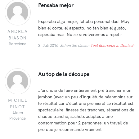
Pensaba mejor
Esperaba algo mejor, faltaba personalidad. Muy
bien el corte, el aspecto, no tan bien el gusto,
ANDREA
esperaba mas. No se si volveremos a repetir.
BIASON
Barcelona
3. Juli 2016
Sehen Sie diesen
Text übersetzt in Deutsch
Au top de la découpe
J'ai choisi de faire entièrement pré trancher mon
jambon (avec un peu d'inquiétude néanmoins sur
MICHEL
le résultat car c'était une première) Le résultat est
PINOT
spectaculaire: finesse des tranches, séparations de
Aix en
chaque tranche, sachets adaptés à une
Provence
consommation pour 2 personnes: un travail de
pro que je recommande vraiment