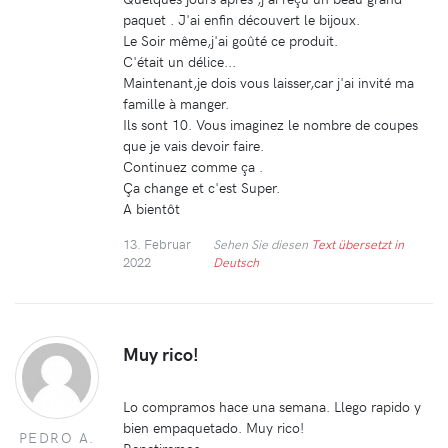
paquet . J'ai enfin découvert le bijoux.
Le Soir même,j'ai goûté ce produit.
C'était un délice...
Maintenant,je dois vous laisser,car j'ai invité ma
famille à manger.
Ils sont 10. Vous imaginez le nombre de coupes
que je vais devoir faire.
Continuez comme ça .
Ça change et c'est Super.
A bientôt
13. Februar
Sehen Sie diesen
Text übersetzt in
2022
Deutsch
Muy rico!
Lo compramos hace una semana. Llego rapido y
bien empaquetado. Muy rico!
PEDRO A.
Repetiremos.