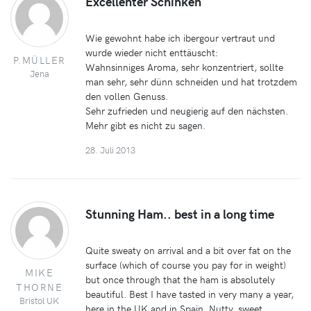
Excellenter Schinken
Wie gewohnt habe ich ibergour vertraut und
wurde wieder nicht enttäuscht:
P.MÜLLER
Wahnsinniges Aroma, sehr konzentriert, sollte
Jena
man sehr, sehr dünn schneiden und hat trotzdem
den vollen Genuss.
Sehr zufrieden und neugierig auf den nächsten.
Mehr gibt es nicht zu sagen.
28. Juli 2013
Stunning Ham.. best in a long time
Quite sweaty on arrival and a bit over fat on the
surface (which of course you pay for in weight)
MIKE
but once through that the ham is absolutely
THORNE
beautiful. Best I have tasted in very many a year,
Bristol UK
here in the UK and in Spain. Nutty, sweet,