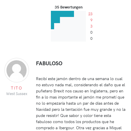
35 Bewertungen
23
9
3
0
0
FABULOSO
Recibí este jamón dentro de una semana lo cual
no estuvo nada mal, considerando el daño que el
TITO
puñetero Brexit nos causo en Inglaterra, pero en
West Sussex
fin a lo mas importante el jamón me prometí que
no lo empezaría hasta un par de días antes de
Navidad pero la tentación fue muy grande y no la
pude resistir! Que sabor y color tiene esta
fabuloso como todos los productos que he
comprado a Ibergour. Otra vez gracias a Miquel