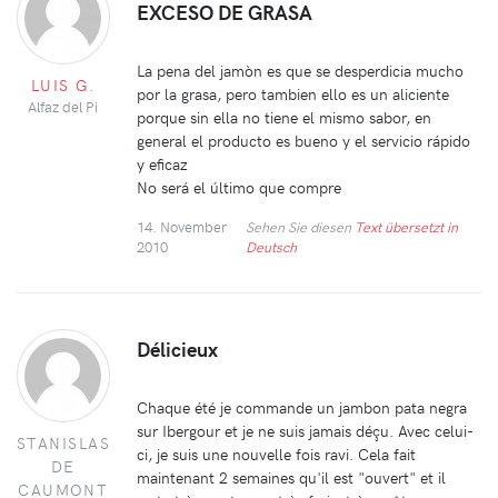
EXCESO DE GRASA
La pena del jamòn es que se desperdicia mucho
LUIS G.
por la grasa, pero tambien ello es un aliciente
Alfaz del Pi
porque sin ella no tiene el mismo sabor, en
general el producto es bueno y el servicio rápido
y eficaz
No será el último que compre
14. November
Sehen Sie diesen
Text übersetzt in
2010
Deutsch
Délicieux
Chaque été je commande un jambon pata negra
sur Ibergour et je ne suis jamais déçu. Avec celui-
STANISLAS
ci, je suis une nouvelle fois ravi. Cela fait
DE
maintenant 2 semaines qu'il est "ouvert" et il
CAUMONT