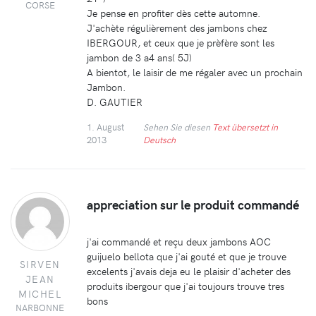
CORSE
Je pense en profiter dès cette automne.
J'achète régulièrement des jambons chez
IBERGOUR, et ceux que je prèfère sont les
jambon de 3 a4 ans( 5J)
A bientot, le laisir de me régaler avec un prochain
Jambon.
D. GAUTIER
1. August
Sehen Sie diesen
Text übersetzt in
2013
Deutsch
appreciation sur le produit commandé
j'ai commandé et reçu deux jambons AOC
guijuelo bellota que j'ai gouté et que je trouve
SIRVEN
excelents j'avais deja eu le plaisir d'acheter des
JEAN
produits ibergour que j'ai toujours trouve tres
MICHEL
bons
NARBONNE