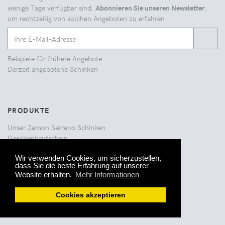
wenige Tage verfügbar sind.
Abonnieren Sie unseren Newsletter
,
um rechtzeitig von solchen Angeboten zu erfahren.
Beispiele für frühere Angebote
Derzeit angebotene Schinken
PRODUKTE
Unser Jamon Serrano Schinken
Geschenkgutschein
Schinken im Angebot
Geschenke und Angebote
Wir verwenden Cookies, um sicherzustellen,
dass Sie die beste Erfahrung auf unserer
Ausgelaufene Produkte
Website erhalten.
Mehr Informationen
Cookies akzeptieren
UNSERE GESCHÄFTE