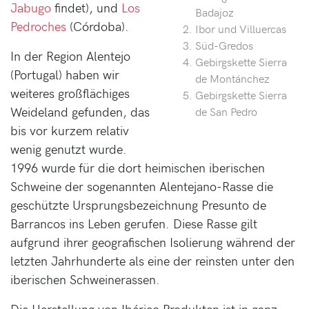
Jabugo
findet), und
Los
Badajoz
Pedroches
(Córdoba).
Ibor und Villuercas
Süd-Gredos
In der Region Alentejo
Gebirgskette Sierra
(Portugal) haben wir
de Montánchez
weiteres großflächiges
Gebirgskette Sierra
Weideland gefunden, das
de San Pedro
bis vor kurzem relativ
wenig genutzt wurde.
1996 wurde für die dort heimischen iberischen
Schweine der sogenannten Alentejano-Rasse die
geschützte Ursprungsbezeichnung Presunto de
Barrancos ins Leben gerufen. Diese Rasse gilt
aufgrund ihrer geografischen Isolierung während der
letzten Jahrhunderte als eine der reinsten unter den
iberischen Schweinerassen.
Die Herstellung von Ibérico Produkten ist in ganz