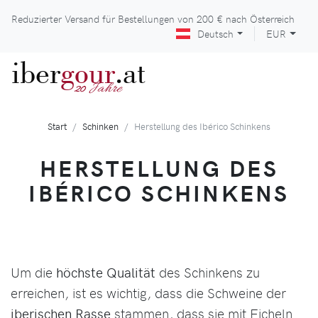
Reduzierter Versand für Bestellungen von
200 €
nach Österreich
Deutsch
EUR
iber
gour
.at
Jahre
20
Start
Schinken
Herstellung des Ibérico Schinkens
HERSTELLUNG DES
IBÉRICO SCHINKENS
Um die
höchste Qualität
des Schinkens zu
erreichen, ist es wichtig, dass die Schweine der
iberischen Rasse
stammen, dass sie mit Eicheln