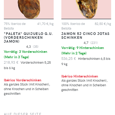
75% Iberico de
41,70 €/kg
100% Iberico de
82,50 €/kg
Bellota
Bellota
"PALETA" GUIJUELO G.U.
JAMON 5J CINCO JOTAS
(VORDERSCHINKEN
SCHINKEN
JAMON)
4,7
(231)
4,3
(35)
Vorrätig: 9 Hinterschinken
Vorrätig: 3 Vorderschinken
(
Mehr in 2 Tage
)
(
Mehr in 3 Tage
)
536,25 €
Hinterschinken 6,5 bis
218,93 €
Vorderschinken 5,25
9 kg
bis 6 kg
Ibérico Hinterschinken
Ibérico Vorderschinken
Als ganzes Stück (mit Knochen),
Als ganzes Stück (mit Knochen),
ohne Knochen und in Scheiben
ohne Knochen und in Scheiben
geschnitten
geschnitten
AUF DIESER SEITE...