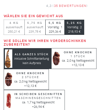
4,3 (
35 BEWERTUNGEN
)
WÄHLEN SIE EIN GEWICHT AUS
6 KG
5,75 KG
5,5 KG
5,25 KG
ausverkauft
ausverkauft
Vorrätig: 1
Vorrätig: 2
250,21 €
239,78 €
229,36 €
218,93 €
WIE SOLLEN WIR IHREN VORDERSCHINKEN
ZUBEREITEN?
OHNE KNOCHEN
ALS GANZES STÜCK
1 STÜCK
inklusive Schnittanleitung
ca. 2,0 kg Nettogewicht
kein Aufpreis
+12,13 €
OHNE KNOCHEN
2 STÜCKE
ca. 2,0 kg Nettogewicht
+12,13 €
IN SCHEIBEN GESCHNITTEN
MASCHINENGESCHNITTEN
ca. 1,7 kg Nettogewicht
+26,94 €