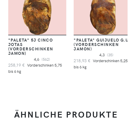
"PALETA" 5J CINCO
"PALETA" GUIJUELO G.U.
JOTAS
(VORDERSCHINKEN
(VORDERSCHINKEN
JAMON)
JAMON)
4,3
(35)
4,6
(562)
218,93 €
Vorderschinken 5,25
258,19 €
Vorderschinken 5,75
bis 6 kg
bis 6 kg
ÄHNLICHE PRODUKTE