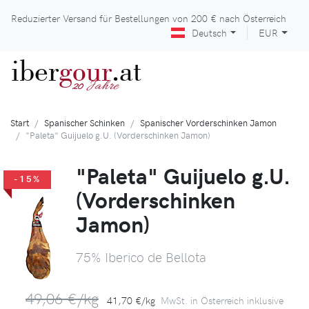
Reduzierter Versand für Bestellungen von
200 €
nach Österreich
Deutsch
EUR
iber
gour
.at
Jahre
20
Start
Spanischer Schinken
Spanischer Vorderschinken Jamon
"Paleta" Guijuelo g.U. (Vorderschinken Jamon)
"Paleta" Guijuelo g.U.
-15%
(Vorderschinken
Jamon)
75% Iberico de Bellota
49,06 €/kg
41,70 €/kg
MwSt. in Österreich inklusive