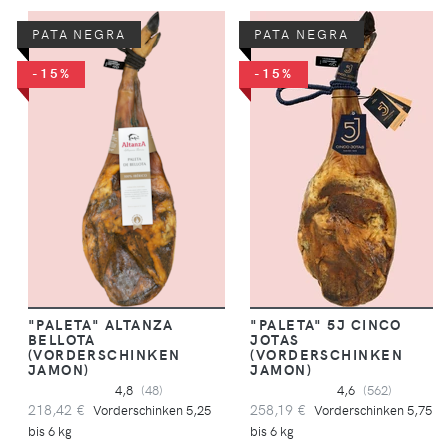
PATA NEGRA
PATA NEGRA
-15%
-15%
"PALETA" ALTANZA
"PALETA" 5J CINCO
BELLOTA
JOTAS
(VORDERSCHINKEN
(VORDERSCHINKEN
JAMON)
JAMON)
4,8
(48)
4,6
(562)
218,42 €
258,19 €
Vorderschinken 5,25
Vorderschinken 5,75
bis 6 kg
bis 6 kg