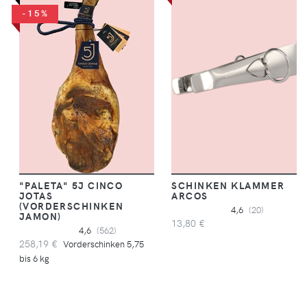
-15%
"PALETA" 5J CINCO
SCHINKEN KLAMMER
JOTAS
ARCOS
(VORDERSCHINKEN
4,6
(20)
JAMON)
13,80 €
4,6
(562)
258,19 €
Vorderschinken 5,75
bis 6 kg