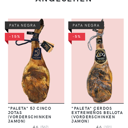
PATA NEGRA
PATA NEGRA
-15%
-5%
"PALETA" 5J CINCO
"PALETA" CERDOS
JOTAS
EXTREMEÑOS BELLOTA
(VORDERSCHINKEN
(VORDERSCHINKEN
JAMON)
JAMON)
4,6
(562)
4,6
(101)