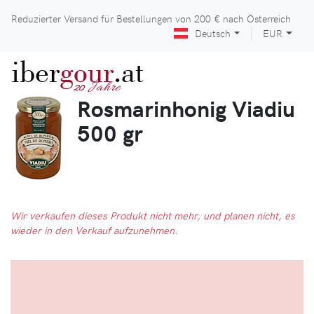
Reduzierter Versand für Bestellungen von
200 €
nach Österreich
Deutsch
EUR
iber
gour
.at
Jahre
20
Rosmarinhonig Viadiu
500 gr
Wir verkaufen dieses Produkt nicht mehr, und planen nicht, es
wieder in den Verkauf aufzunehmen.