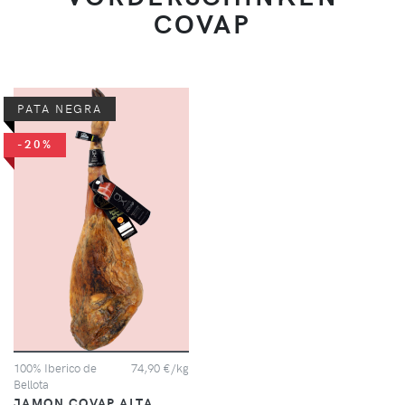
COVAP
PATA NEGRA
-20%
100% Iberico de
74,90 €/kg
Bellota
JAMON COVAP ALTA