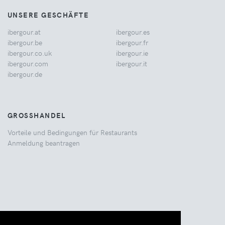
UNSERE GESCHÄFTE
ibergour.at
ibergour.es
ibergour.be
ibergour.fr
ibergour.co.uk
ibergour.ie
ibergour.com
ibergour.it
ibergour.de
GROSSHANDEL
Vorteile und Bedingungen für Restaurants
Anmeldung beantragen