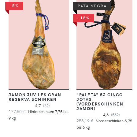
-5%
PATA NEGRA
-15%
JAMON JUVILES GRAN
"PALETA" 5J CINCO
RESERVA SCHINKEN
JOTAS
(VORDERSCHINKEN
4,7
(62)
JAMON)
177,50 €
Hinterschinken 7,75 bis
4,6
(562)
9 kg
258,19 €
Vorderschinken 5,75
bis 6 kg