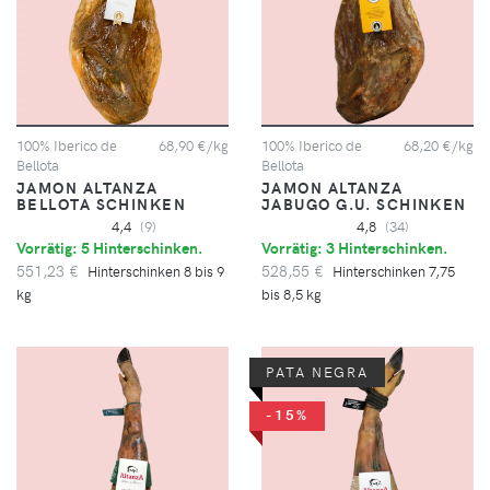
100% Iberico de
68,90 €/kg
100% Iberico de
68,20 €/kg
Bellota
Bellota
JAMON ALTANZA
JAMON ALTANZA
BELLOTA SCHINKEN
JABUGO G.U. SCHINKEN
4,4
(9)
4,8
(34)
Vorrätig: 5 Hinterschinken.
Vorrätig: 3 Hinterschinken.
551,23 €
528,55 €
Hinterschinken 8 bis 9
Hinterschinken 7,75
kg
bis 8,5 kg
PATA NEGRA
-15%