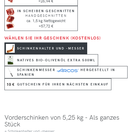
+26,94 €
IN SCHEIBEN GESCHNITTEN
HANDGESCHNITTEN
ca. 1,5 kg Nettogewicht
+57,72 €
WÄHLEN SIE IHR GESCHENK (KOSTENLOS)
SCHINKENHALTER UND -MESSER
NATIVES BIO-OLIVENÖL EXTRA 500ML
SCHINKENMESSER
HERGESTELLT IN
SPANIEN
10 €
GUTSCHEIN FÜR IHREN NÄCHSTEN EINKAUF
Vorderschinken von 5,25 kg - Als ganzes
Stück
+ Schinkenhalter und -messer