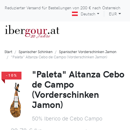
Reduzierter Versand für Bestellungen von
200 €
nach Österreich
Deutsch
EUR
iber
gour
.at
Jahre
20
Start
Spanischer Schinken
Spanischer Vorderschinken Jamon
"Paleta" Altanza Cebo de Campo (Vorderschinken Jamon)
"Paleta" Altanza Cebo
-10%
de Campo
(Vorderschinken
Jamon)
50% Iberico de Cebo Campo