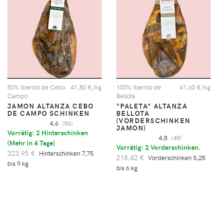
50% Iberico de Cebo
41,80 €/kg
100% Iberico de
41,60 €/kg
Campo
Bellota
JAMON ALTANZA CEBO
"PALETA" ALTANZA
DE CAMPO SCHINKEN
BELLOTA
(VORDERSCHINKEN
4,6
(86)
JAMON)
Vorrätig: 2 Hinterschinken
4,8
(48)
(
Mehr in 4 Tage
)
Vorrätig: 2 Vorderschinken.
323,95 €
Hinterschinken 7,75
218,42 €
Vorderschinken 5,25
bis 9 kg
bis 6 kg