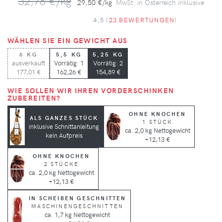
32,78 €/kg
29,50 €/kg
MwSt. in Österreich inklusive
4,5 (
23 BEWERTUNGEN
)
WÄHLEN SIE EIN GEWICHT AUS
6 KG
5,5 KG
5,25 KG
ausverkauft
Vorrätig: 1
Vorrätig: 2
177,01 €
162,26 €
154,89 €
WIE SOLLEN WIR IHREN VORDERSCHINKEN
ZUBEREITEN?
OHNE KNOCHEN
ALS GANZES STÜCK
1 STÜCK
inklusive Schnittanleitung
ca. 2,0 kg Nettogewicht
kein Aufpreis
+12,13 €
OHNE KNOCHEN
2 STÜCKE
ca. 2,0 kg Nettogewicht
+12,13 €
IN SCHEIBEN GESCHNITTEN
MASCHINENGESCHNITTEN
ca. 1,7 kg Nettogewicht