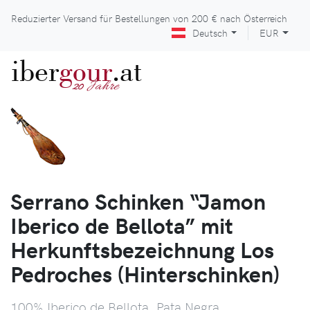
Reduzierter Versand für Bestellungen von
200 €
nach Österreich
Deutsch
EUR
iber
gour
.at
Jahre
20
Serrano Schinken “Jamon
Iberico de Bellota” mit
Herkunftsbezeichnung Los
Pedroches (Hinterschinken)
100% Iberico de Bellota, Pata Negra