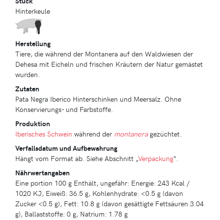
Stück
Hinterkeule
Herstellung
Tiere, die während der Montanera auf den Waldwiesen der
Dehesa mit Eicheln und frischen Kräutern der Natur gemästet
wurden.
Zutaten
Pata Negra Iberico Hinterschinken und Meersalz. Ohne
Konservierungs- und Farbstoffe.
Produktion
Iberisches Schwein
während der
montanera
gezüchtet.
Verfallsdatum und Aufbewahrung
Hängt vom Format ab. Siehe Abschnitt „
Verpackung
“.
Nährwertangaben
Eine portion 100 g Enthält, ungefähr: Energie: 243 Kcal /
1020 KJ, Eiweiß: 36.5 g, Kohlenhydrate: <0.5 g (davon
Zucker <0.5 g), Fett: 10.8 g (davon gesättigte Fettsäuren 3.04
g), Ballaststoffe: 0 g, Natrium: 1.78 g