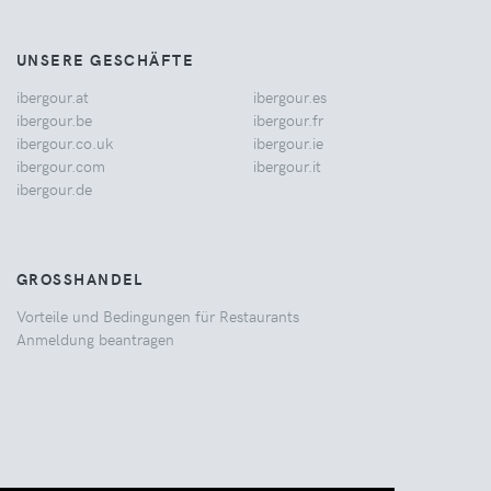
UNSERE GESCHÄFTE
ibergour.at
ibergour.es
ibergour.be
ibergour.fr
ibergour.co.uk
ibergour.ie
ibergour.com
ibergour.it
ibergour.de
GROSSHANDEL
Vorteile und Bedingungen für Restaurants
Anmeldung beantragen