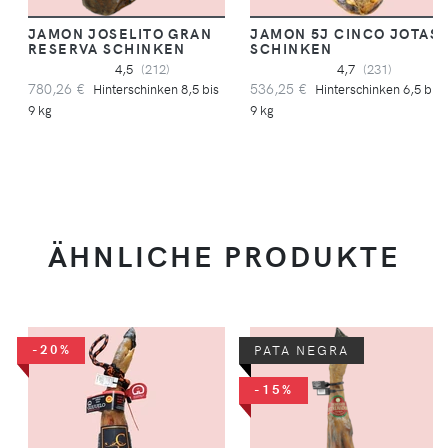
JAMON JOSELITO GRAN
JAMON 5J CINCO JOTAS
RESERVA SCHINKEN
SCHINKEN
4,5
(212)
4,7
(231)
780,26 €
536,25 €
Hinterschinken 8,5 bis
Hinterschinken 6,5 bis
9 kg
9 kg
ÄHNLICHE PRODUKTE
-20%
PATA NEGRA
-15%