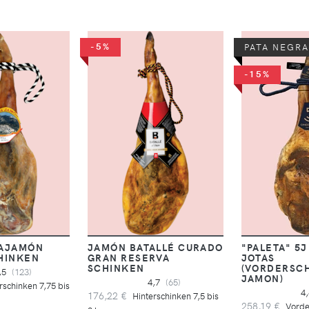
-5%
PATA NEGRA
-15%
AJAMÓN
JAMÓN BATALLÉ CURADO
"PALETA" 5J
HINKEN
GRAN RESERVA
JOTAS
SCHINKEN
(VORDERSC
,5
(123)
JAMON)
4,7
(65)
rschinken 7,75 bis
4
176,22 €
Hinterschinken 7,5 bis
258,19 €
Vorde