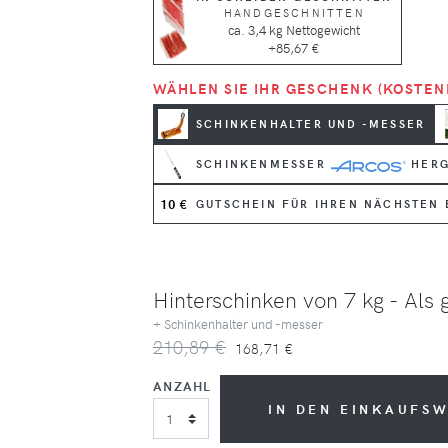
HANDGESCHNITTEN
ca. 3,4 kg Nettogewicht
+85,67 €
WÄHLEN SIE IHR GESCHENK (KOSTEN
SCHINKENHALTER UND -MESSER
SCHINKENMESSER
HERG
10 €
GUTSCHEIN FÜR IHREN NÄCHSTEN 
Hinterschinken von 7 kg - Als 
+ Schinkenhalter und -messer
210,89 €
168,71 €
ANZAHL
IN DEN EINKAUFS