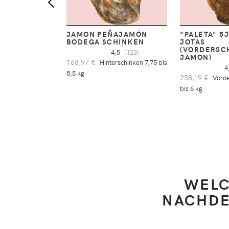
JAMON PEÑAJAMÓN
"PALETA" 5
BODEGA SCHINKEN
JOTAS
(VORDERSC
4,5
(123)
JAMON)
168,97 €
Hinterschinken 7,75 bis
4
8,5 kg
258,19 €
Vorde
bis 6 kg
WELC
NACHDE