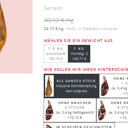
Serrano
30,13 €/kg
24,10 €/kg
MwSt. in Österreich inklusive
WÄHLEN SIE EIN GEWICHT AUS
7,5 KG
7 KG
ausverkauft
Vorrätig: 2
180,76 €
168,71 €
WIE SOLLEN WIR IHREN HINTERSCHI
OHNE 
ALS GANZES STÜCK
1 
inklusive Schnittanleitung
ca. 3,4 kg
kein Aufpreis
+1
OHNE KNOCHEN
OHNE K
3 STÜCKE
4 ST
ca. 3,4 kg Nettogewicht
ca. 3,4 kg 
+12,13 €
+12,
IN SCHEIBEN GESCHNITTEN