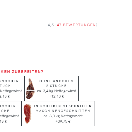
4,5 (
47 BEWERTUNGEN
)
NKEN ZUBEREITEN?
KNOCHEN
OHNE KNOCHEN
STÜCK
2 STÜCKE
 Nettogewicht
ca. 3,4 kg Nettogewicht
2,13 €
+12,13 €
NOCHEN
IN SCHEIBEN GESCHNITTEN
ÜCKE
MASCHINENGESCHNITTEN
Nettogewicht
ca. 3,3 kg Nettogewicht
13 €
+39,75 €