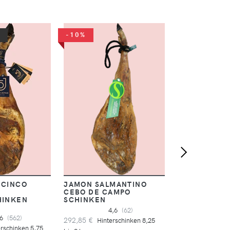
-10%
JAMON ALTA
DE CAMPO S
4,
323,95 €
Hinter
9 kg
 CINCO
JAMON SALMANTINO
CEBO DE CAMPO
HINKEN
SCHINKEN
4,6
(62)
,6
(562)
292,85 €
Hinterschinken 8,25
rschinken 5,75