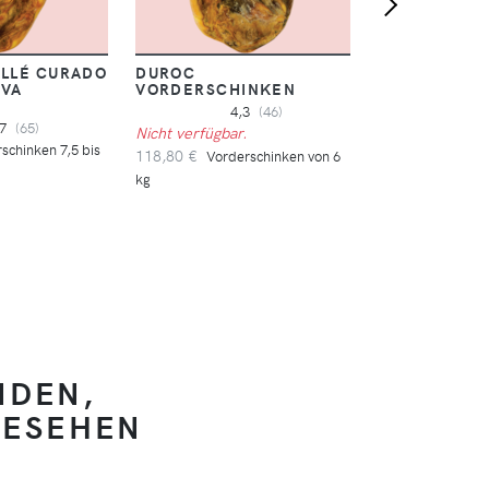
LLÉ CURADO
DUROC
RVA
VORDERSCHINKEN
4,3
(46)
,7
(65)
Nicht verfügbar.
rschinken 7,5 bis
118,80 €
Vorderschinken von 6
kg
NDEN,
GESEHEN