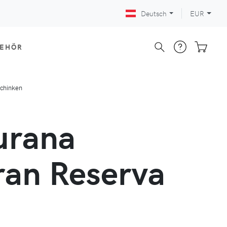
Deutsch
EUR
BEHÖR
schinken
urana
an Reserva