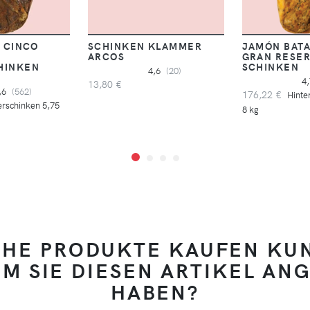
J CINCO
SCHINKEN KLAMMER
JAMÓN BATA
ARCOS
GRAN RESE
HINKEN
SCHINKEN
4,6
(20)
4
13,80 €
,6
(562)
176,22 €
Hinte
rschinken 5,75
8 kg
HE PRODUKTE KAUFEN KU
M SIE DIESEN ARTIKEL AN
HABEN?