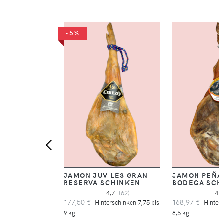
-5%
JAMON JUVILES GRAN
JAMON PEÑ
RESERVA SCHINKEN
BODEGA SC
4,7
(62)
4
177,50 €
168,97 €
Hinterschinken 7,75 bis
Hinte
9 kg
8,5 kg